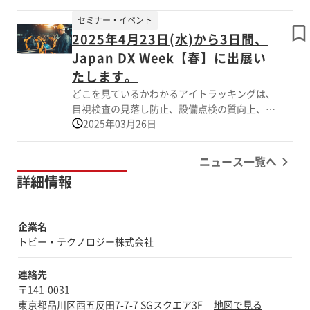
きます。 インフラ、メンテナンス、製造業な
かをご紹介いたします。 人の認知特性を理解
セミナー・イベント
どの現場教育でアイトラッキングを活用するこ
し、現場改善につなげるヒントを得る場とし
2025年4月23日(水)から3日間、
とで 「設備点検の不具合発見率向上」「作業
て、 ぜひ本ユーザーミーティングをご活用く
中の事故削減」「目視検査の見落し防止」「作
Japan DX Week【春】に出展い
ださい。 皆様のご参加を心よりお待ちしてお
業のムダの削減」などに役立ちます。 会場に
たします。
ります。
て最新機種を体験できます。ぜひブースにお立
どこを見ているかわかるアイトラッキングは、
ち寄りください。
目視検査の見落し防止、設備点検の質向上、現
2025年03月26日
場の事故防止、属人化技術の技能伝承など幅広
く活用されています。 現場の課題解決にぜひ
アイトラッキングをご検討ください！
ニュース一覧へ
詳細情報
企業名
トビー・テクノロジー株式会社
連絡先
〒141-0031
東京都品川区西五反田7-7-7 SGスクエア3F
地図で見る