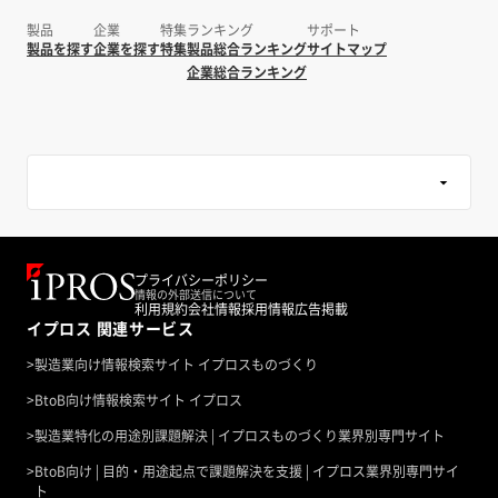
製品
企業
特集
ランキング
サポート
製品を探す
企業を探す
特集
製品総合ランキング
サイトマップ
企業総合ランキング
プライバシーポリシー
情報の外部送信について
利用規約
会社情報
採用情報
広告掲載
イプロス 関連サービス
>
製造業向け情報検索サイト イプロスものづくり
>
BtoB向け情報検索サイト イプロス
>
製造業特化の用途別課題解決 | イプロスものづくり業界別専門サイト
>
BtoB向け | 目的・用途起点で課題解決を支援 | イプロス業界別専門サイ
ト