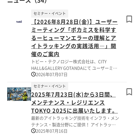
ニュース（34）
セミナー・イベント
【2026年8月28日(金)】ユーザー
ミーティング「ポカミスを科学す
るーヒューマンエラーの理解とア
イトラッキングの実践活用―」開
催のご案内
トビー・テクノロジー株式会社は、CITY
HALL&GALLERY GOTANDAにて ユーザーミー
2026年07月07日
ティング「ポカミスを科学するーヒューマンエ
ラーの理解と アイトラッキングの実践活用
セミナー・イベント
―」を開催いたします。 本ユーザーミーティ
2025年7月23日(水)から3日間、
ングでは、東京都立大学 人間健康科学研究科
の教授をお招きし、 人の注意や認知の特性と
メンテナンス・レジリエンス
いう観点から、ポカミスやヒューマンエラーが
TOKYO 2025に出展いたします。
発生する メカニズムについてご講演いただき
最新のアイトラッキング技術をインフラ・メン
ます。 また後半では、アイトラッキングを活
テナンス・製造分野にご提供！ アイトラッキ
用して人の注意をどのように可視化し、 教
2025年07月16日
ングは、熟練者の「カン・コツ」を見える化で
育・訓練や業務改善、安全対策に活用できるの