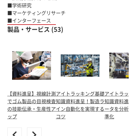
■学術研究
■マーケティングリサーチ
■インターフェース
製品・サービス (53)
【資料進呈】視線計測
アイトラッキング基礎
アイトラッキ
でゴム製品の目視検査
知識資料進呈！製造ラ
知識資料進呈
の技能伝承・生産性ア
イン自動化を実現する
ータを分析し
ップ
コツ
準化