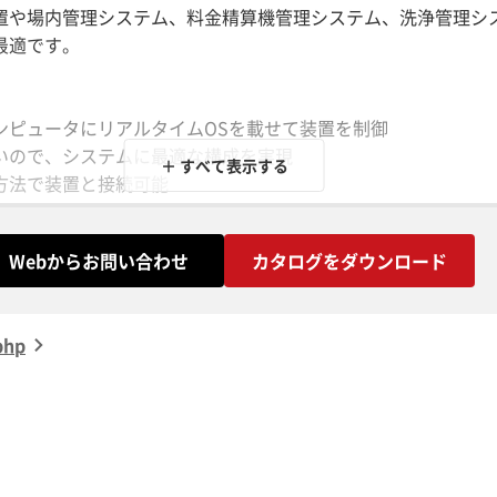
置や場内管理システム、料金精算機管理システム、洗浄管理シ
最適です。
ンピュータにリアルタイムOSを載せて装置を制御
いので、システムに最適な構成を実現
＋ すべて表示する
方法で装置と接続可能
Webからお問い合わせ
カタログをダウンロード
php