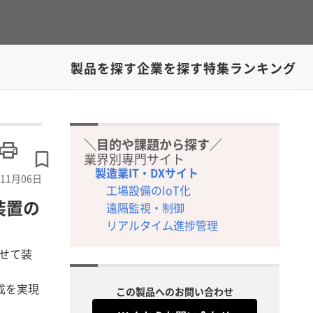
製品を探す
企業を探す
特集
ランキング
＼目的や課題から探す／
業界別専門サイト
製造業IT・DXサイト
11月06日
工場設備のIoT化
装置の
遠隔監視・制御
リアルタイム進捗管理
載せて装
成を実現
この製品へのお問い合わせ