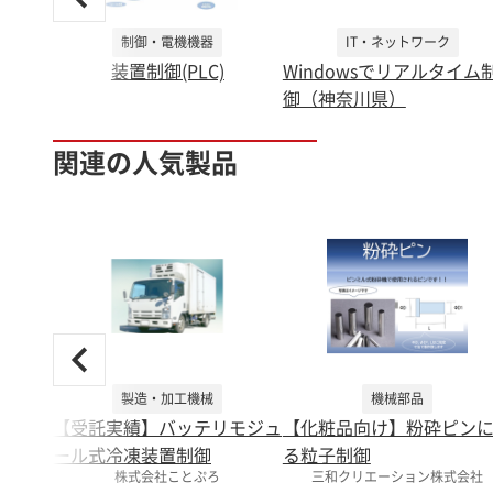
制御・電機機器
IT・ネットワーク
装置制御(PLC)
Windowsでリアルタイム
御（神奈川県）
関連の人気製品
製造・加工機械
機械部品
【受託実績】バッテリモジュ
【化粧品向け】粉砕ピン
ール式冷凍装置制御
る粒子制御
株式会社ことぷろ
三和クリエーション株式会社