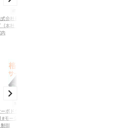
IT・ネットワーク
株式会社星進エンジニアリン
グ（本社 神奈川県） 会社
案内
制御・電機機器
サーボドライバ #モータ制
御 #モーション制御 #ロボッ
ト制御