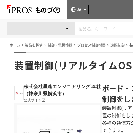
JA
ホーム
製品を探す
制御・電機機器
プロセス制御機器
遠隔制御
装
装置制御(リアルタイムOS
ボード・
株式会社星進エンジニアリング 本社
（神奈川県横浜市）
制御をし
公式サイト
装置制御(リ
置の制御をし
各種の通信方
できます。