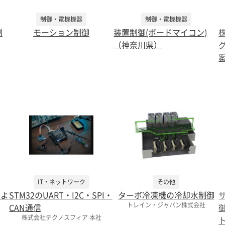
制御・電機機器
制御・電機機器
制
モーション制御
装置制御(ボードマイコン)
（神奈川県）
IT・ネットワーク
その他
によ
STM32のUART・I2C・SPI・
ターボ冷凍機の冷却水制御
トレイン・ジャパン株式会社
CAN通信
株式会社テクノスフィア 本社