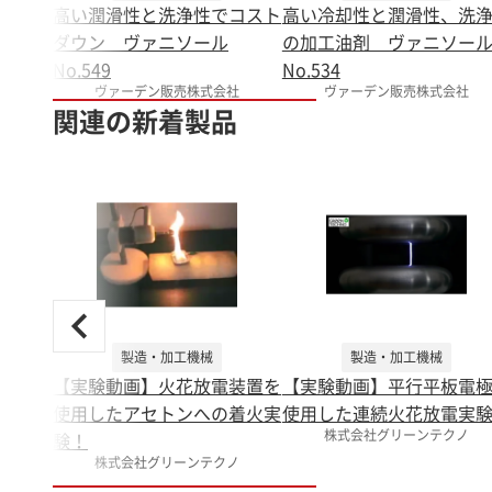
高い潤滑性と洗浄性でコスト
高い冷却性と潤滑性、洗
ダウン ヴァニソール
の加工油剤 ヴァニソー
No.549
No.534
ヴァーデン販売株式会社
ヴァーデン販売株式会社
関連の新着製品
製造・加工機械
製造・加工機械
【実験動画】火花放電装置を
【実験動画】平行平板電
使用したアセトンへの着火実
使用した連続火花放電実
株式会社グリーンテクノ
験！
株式会社グリーンテクノ