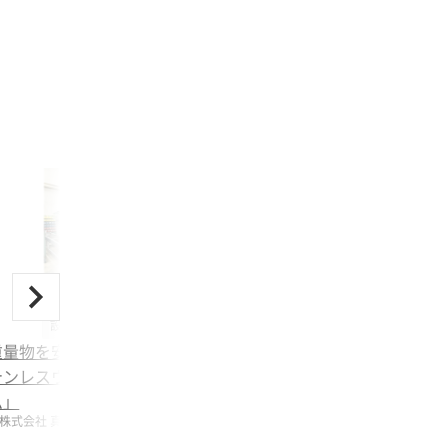
設計・生産支援
重量物を安定して支える「ス
テンレスウエイト架台フレー
ム」
株式会社 真田製作所 埼玉三郷工場