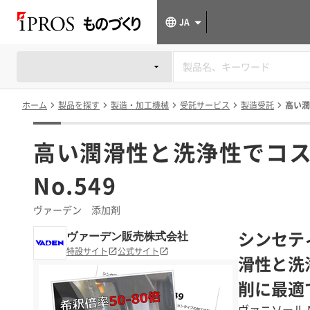
JA
ホーム
製品を探す
製造・加工機械
受託サービス
製造受託
高い潤
高い潤滑性と洗浄性でコ
No.549
ヴァーデン 添加剤
シンセテ
ヴァーデン販売株式会社
特設サイト
公式サイト
滑性と洗
削に最適
ヴァニソール 