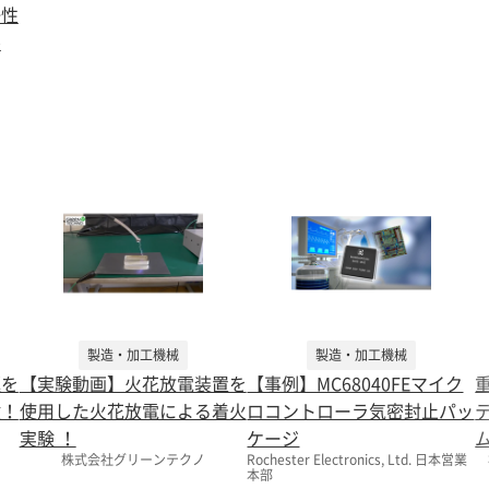
浄性
ル
製造・加工機械
製造・加工機械
極を
【実験動画】火花放電装置を
【事例】MC68040FEマイク
験！
使用した火花放電による着火
ロコントローラ気密封止パッ
実験 ！
ケージ
株式会社グリーンテクノ
Rochester Electronics, Ltd. 日本営業
本部