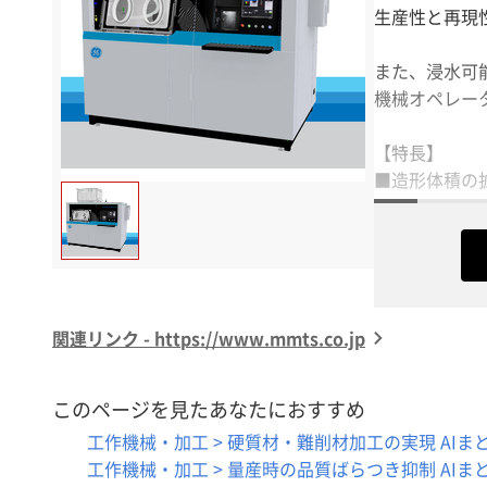
生産性と再現
また、浸水可
機械オペレー
【特長】
■造形体積の拡大
■400W出
■ガスフロー
■部品品質と
■独自の安全
関連リンク - https://www.mmts.co.jp
このページを見たあなたにおすすめ
工作機械・加工 > 硬質材・難削材加工の実現 AIま
工作機械・加工 > 量産時の品質ばらつき抑制 AIま