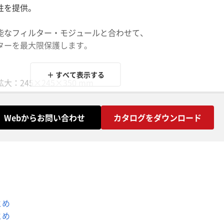
性を提供。
能なフィルター・モジュールと合わせて、
ターを最大限保護します。
＋ すべて表示する
：245×245×350 mm
力のデュアルレーザー・システム
・システムの改良
Webからお問い合わせ
カタログをダウンロード
一貫性の向上
システム
とめ
とめ