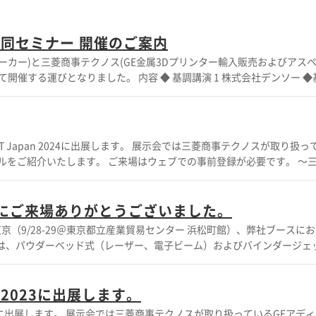
同セミナー 開催のご案内
ーカー)と三菱商事テクノス(GE金属3Dプリンター輸入販売およびアス
内容 ◆ 基調講演 1 株式会社デンソー ◆基調
OKOITO ◆パネルディスカッション テーマ ：AIと3Dプリンターの親和性
トリックス株式会社 八十島プロシード株式会社 株式会社YOKOITO (五
GEコリブリウムアディティブ金属３Dプリンター技術動向説明 (三菱商事テ
マ株式会社 ・ダイキン工業株式会社 ・東レ株式会社 ・ポリプラスチック
ます。 展示会では三菱商事テクノスが取り扱っている
をご紹介いたします。 ご来場はウェブでの事前登録が必要です。 ～三菱商
販売と受託造形サービスを取り扱っています～
 2023にご来場ありがとうございました。
（9/28-29＠東京都立産業貿易センター 浜松町館）、弊社ブースに
最多の聴講者様にお越しいただき、用意した席では足りず立見の方が出
た方、また、今回ご来場いただけ
2023に出展します。
たらと思います。 ご不明な点などございました際は、お
スが取り扱っているGEアディティ