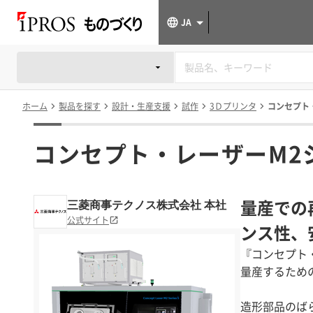
JA
ホーム
製品を探す
設計・生産支援
試作
3Ｄプリンタ
コンセプト
コンセプト・レーザーM2
量産での
三菱商事テクノス株式会社 本社
公式サイト
ンス性、
『コンセプト
量産するため
造形部品のば