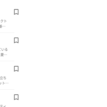
ペクト
、AM
十音
クノ
ス株式
お立ち
てしま