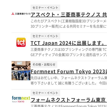
セミナー・イベント
アスペクト・三菱商事テクノス 共
このたびアスペクト(工業樹脂国産3Dプリンターメ
3Dプリンター販売)による共同セミナーを名古屋にて開催する運びとなりました。 
講演 2 三菱重工株式会社 ◆基調講演 3 株式会社Y
セミナー・イベント
の実用化への課題 パネラー：株式会社アイシン イン
順) ◆アスペクト技術動向説明 (アスペクト) ◆
TCT Japan 2024に出展します。
ス) ◆材料メーカー4社のサンプル展示 ・アルケ
三菱商事テクノスは3Dプリンティングの専門展 TCT Japan 2024に出展し
会社）
GEアディティブの金属3Dプリンタと造形品サンプル
事テクノスはGEアディティブの金属3Dプリンタ
その他・お知らせ
Formnext Forum Tokyo
先日はお忙しい中、フォームネクストフォーラム東京
寄り下さいまして 誠に有難うございました。 今回は、パウダーベッド式（レーザー、電子ビーム）およびバインダージェットの
造形品を中心に展示させて頂きました。 「三菱商事テクノスのAM事業取り組み、GE Additive バインダージェットの展望」のセ
セミナー・イベント
ミナーも開催させて頂きましたが、 ２日間の中で
いました。 お座りになれなかった方、申し訳ございませんでした。 会場でお時間の足らなかっ
フォームネクストフォーラム東京 
なかった方々、 弊社のサービスについて是非関連リンクをご覧いただけ
三菱商事テクノスはFormnext Forum Tokyo 2023に出展します。 展示会では三菱商事テクノ