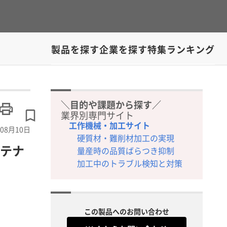
製品を探す
企業を探す
特集
ランキング
＼目的や課題から探す／
業界別専門サイト
工作機械・加工サイト
08月10日
硬質材・難削材加工の実現
テナ
量産時の品質ばらつき抑制
加工中のトラブル検知と対策
この製品へのお問い合わせ