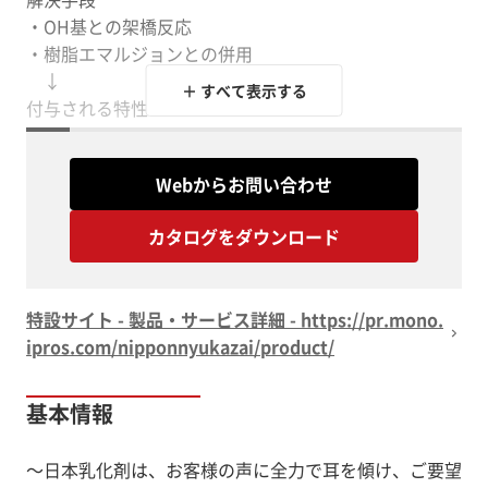
・OH基との架橋反応
・樹脂エマルジョンとの併用
↓
＋ すべて表示する
付与される特性
・硬度、密着性
・親水性、補推定
Webからお問い合わせ
・耐水性、ヘイズの改善
カタログをダウンロード
※詳しくはPDF資料をご確認いただくか、お気軽にお問
い合わせください。
特設サイト - 製品・サービス詳細 - https://pr.mono.
ipros.com/nipponnyukazai/product/
基本情報
～日本乳化剤は、お客様の声に全力で耳を傾け、ご要望