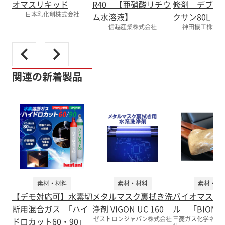
オマスリキッド
R40 【亜硝酸リチウ
修剤 デブコ
日本乳化剤株式会社
ム水溶液】
クサン80L リ
信越産業株式会社
神田機工株式会
関連の新着製品
素材・材料
素材・材料
素材・材
【デモ対応可】水素切
メタルマスク裏拭き洗
バイオマスポ
断用混合ガス ｢ハイ
浄剤 VIGON UC 160
ル 「BIOMU
ゼストロンジャパン株式会社
三菱ガス化学ネク
ドロカット60・90」