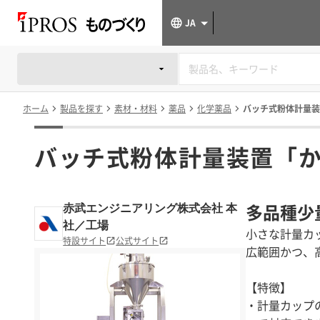
JA
ホーム
製品を探す
素材・材料
薬品
化学薬品
バッチ式粉体計量装
バッチ式粉体計量装置「
多品種少
赤武エンジニアリング株式会社 本
社／工場
小さな計量カ
特設サイト
公式サイト
広範囲かつ、
【特徴】
・計量カップ