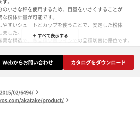
ます。
分の小さな秤を使用するため、目量を小さくすることが
な粉体計量が可能です。
しやすいシュートとカップを使うことで、安定した粉体
しました。
＋ すべて表示する
容易な構造で、多品種少量ラインでの品種切替に優位です。
V電源とエアーのみで作動し、必要な時・必要な場所で
す。
Webからお問い合わせ
カタログをダウンロード
2015/02/6494/
.com/akatake/product/