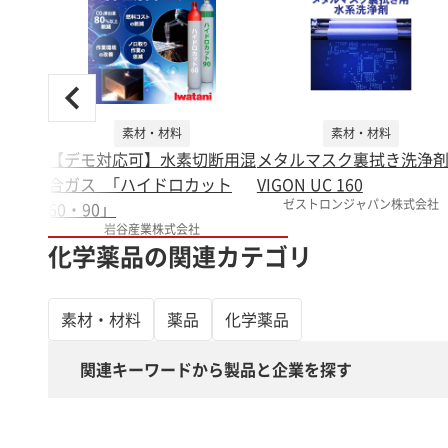
素材・材料
素材・材料
【デモ対応可】水素切断用混
メタルマスク裏拭き洗浄
合ガス ｢ハイドロカット
VIGON UC 160
ゼストロンジャパン株式会社
60・90」
岩谷産業株式会社
化学薬品の関連カテゴリ
素材・材料
薬品
化学薬品
関連キーワードから製品と企業を探す