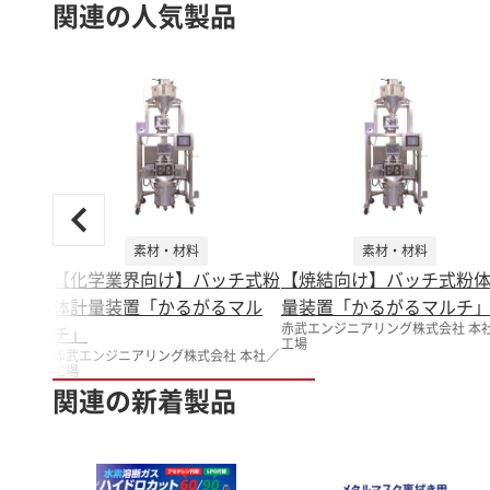
関連の人気製品
素材・材料
素材・材料
【化学業界向け】バッチ式粉
【焼結向け】バッチ式粉
体計量装置「かるがるマル
量装置「かるがるマルチ
赤武エンジニアリング株式会社 本
チ」
工場
赤武エンジニアリング株式会社 本社／
工場
関連の新着製品