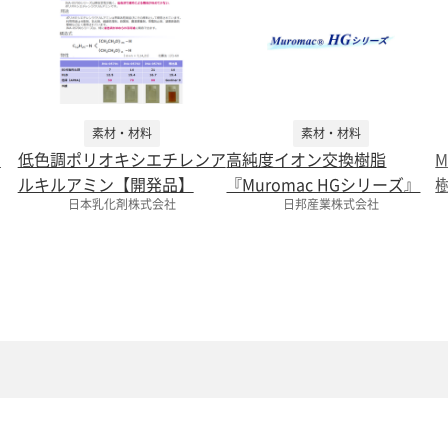
素材・材料
素材・材料
剤
低色調ポリオキシエチレンア
高純度イオン交換樹脂
M
ルキルアミン【開発品】
『Muromac HGシリーズ』
日本乳化剤株式会社
日邦産業株式会社