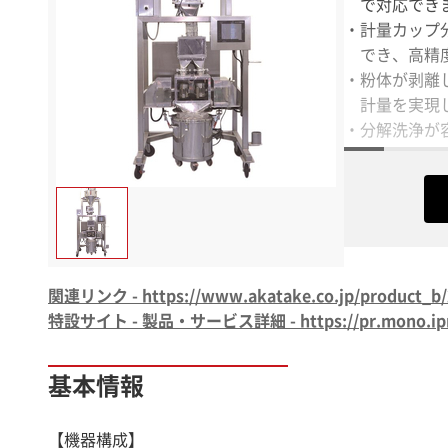
で対応でき
・計量カップ
でき、高精度
・粉体が剥離
計量を実現
・分解洗浄が
・ＡＣ１００
使用できま
関連リンク - https://www.akatake.co.jp/product_b/
特設サイト - 製品・サービス詳細 - https://pr.mono.ipros
基本情報
【機器構成】