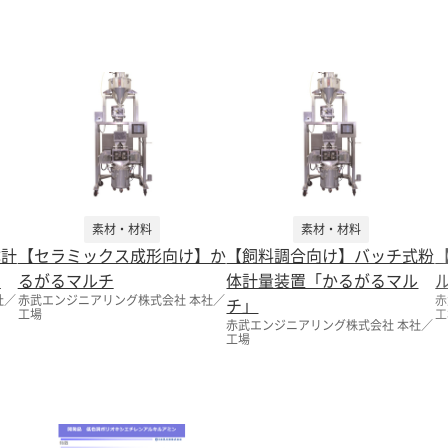
素材・材料
素材・材料
体計
【セラミックス成形向け】か
【飼料調合向け】バッチ式粉
」
るがるマルチ
体計量装置「かるがるマル
社／
赤武エンジニアリング株式会社 本社／
赤
チ」
工場
工
赤武エンジニアリング株式会社 本社／
工場