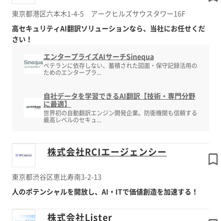
東京都港区六本木1-4-5 アークヒルズサウスタワー16F
高セキュリティAI翻訳ソリューションなら、当社にお任せくだ
さい！
エンタープライズAIサーチSinequa
ベテランに依存しない、蓄積された図面・保守記録活用の
ためのエンタープラ...
自社データを学習できるAI翻訳【技術・専門分野
に最適】
世界初の自動翻訳エンジン開発企業。防衛機関も信頼する
最高レベルのセキュ...
株式会社RCIエージェンシー
東京都渋谷区恵比寿南3-2-13
人のポテンシャルを開放し、AI・ITで価値創造を加速する！
株式会社Lister