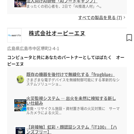
法人向けAI研修「AIブートキャンプ」
まったくの初心者を、2日で「AI推進人材」へ。
すべての製品を見る (7)
株式会社オーピーエヌ
広島県広島市中区堺町2-4-1
コンピュータと共にあなたのパートナーとしてはばたく オー
ピーエヌ
既存の機器を後付けで無線化する「frogblue」
さまざまな電子デバイスを無線制御可能にする革新的なシ
ステムソリューショ...
火災監視システム ― 出火を未然に検知する新し
い仕組み
産廃・リサイクル施設・資材置き場の火災対策に サーマ
ルカメラによる火災...
【非接触】虹彩・顔認証システム「iT100」【ハ
ンズフリー】