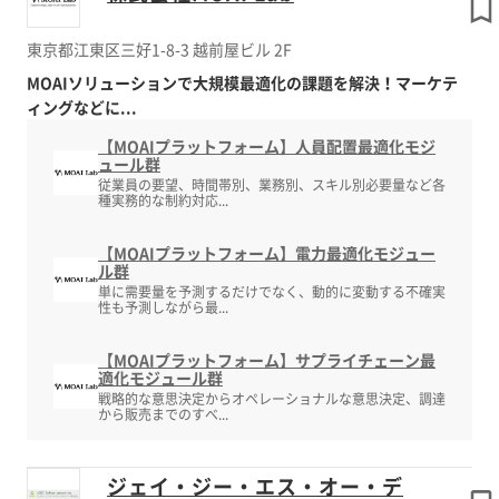
東京都江東区三好1-8-3 越前屋ビル 2F
MOAIソリューションで大規模最適化の課題を解決！マーケテ
ィングなどに...
【MOAIプラットフォーム】人員配置最適化モジ
ュール群
従業員の要望、時間帯別、業務別、スキル別必要量など各
種実務的な制約対応...
【MOAIプラットフォーム】電力最適化モジュー
ル群
単に需要量を予測するだけでなく、動的に変動する不確実
性も予測しながら最...
【MOAIプラットフォーム】サプライチェーン最
適化モジュール群
戦略的な意思決定からオペレーショナルな意思決定、調達
から販売までのすべ...
ジェイ・ジー・エス・オー・デ