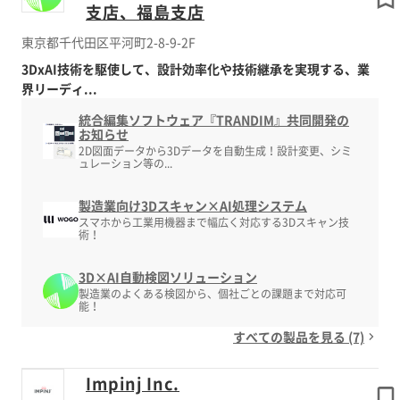
支店、福島支店
東京都千代田区平河町2-8-9-2F
3DxAI技術を駆使して、設計効率化や技術継承を実現する、業
界リーディ...
統合編集ソフトウェア『TRANDIM』共同開発の
お知らせ
2D図面データから3Dデータを自動生成！設計変更、シミ
ュレーション等の...
製造業向け3Dスキャン×AI処理システム
スマホから工業用機器まで幅広く対応する3Dスキャン技
術！
3D×AI自動検図ソリューション
製造業のよくある検図から、個社ごとの課題まで対応可
能！
すべての製品を見る (7)
Impinj Inc.