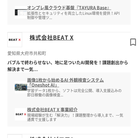
オンプレ風クラウド基盤『TAYURA Base』
拡張性とセキュリティを両立したLinux環境を提供！API
制御や管理ツ...
株式会社BEAT X
愛知県大府市共和町
バブルで終わらせない、地に足ついたAI開発を！課題創出から
解決まで一気...
画像1枚から始めるAI 外観検査システム
「Oneshot AI」
学習データ1枚から、ソフトは完全公開、導入支援込みの
即日稼働の画像検査...
株式会社BEAT X 事業紹介
現場経験が生む「解決力」！課題整理から導⼊まで、⼀気
通貫で⽀援します