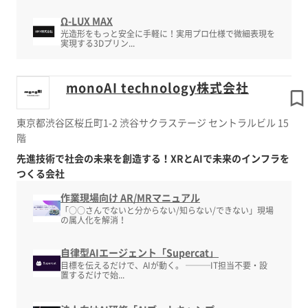
Ω-LUX MAX
光造形をもっと安全に手軽に！実用プロ仕様で微細表現を
実現する3Dプリン...
monoAI technology株式会社
東京都渋谷区桜丘町1-2 渋谷サクラステージ セントラルビル 15
階
先進技術で社会の未来を創造する！XRとAIで未来のインフラを
つくる会社
作業現場向け AR/MRマニュアル
「○○さんでないと分からない/知らない/できない」現場
の属人化を解消！
自律型AIエージェント「Supercat」
目標を伝えるだけで、AIが動く。 ───IT担当不要・設
置するだけで始...