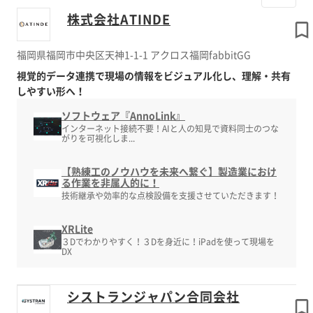
株式会社ATINDE
福岡県福岡市中央区天神1-1-1 アクロス福岡fabbitGG
視覚的データ連携で現場の情報をビジュアル化し、理解・共有
しやすい形へ！
ソフトウェア『AnnoLink』
インターネット接続不要！AIと人の知見で資料同士のつな
がりを可視化しま...
【熟練工のノウハウを未来へ繋ぐ】製造業におけ
る作業を非属人的に！
技術継承や効率的な点検設備を支援させていただきます！
XRLite
３Dでわかりやすく！３Dを身近に！iPadを使って現場を
DX
シストランジャパン合同会社