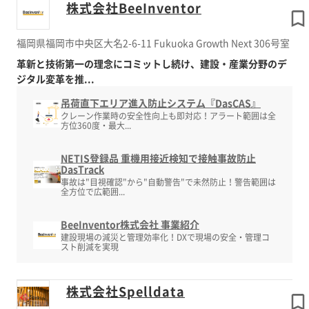
株式会社BeeInventor
福岡県福岡市中央区大名2-6-11 Fukuoka Growth Next 306号室
革新と技術第一の理念にコミットし続け、建設・産業分野のデ
ジタル変革を推...
吊荷直下エリア進入防止システム『DasCAS』
クレーン作業時の安全性向上も即対応！アラート範囲は全
方位360度・最大...
NETIS登録品 重機用接近検知で接触事故防止
DasTrack
事故は"目視確認"から"自動警告"で未然防止！警告範囲は
全方位で広範囲...
BeeInventor株式会社 事業紹介
建設現場の減災と管理効率化！DXで現場の安全・管理コ
スト削減を実現
株式会社Spelldata