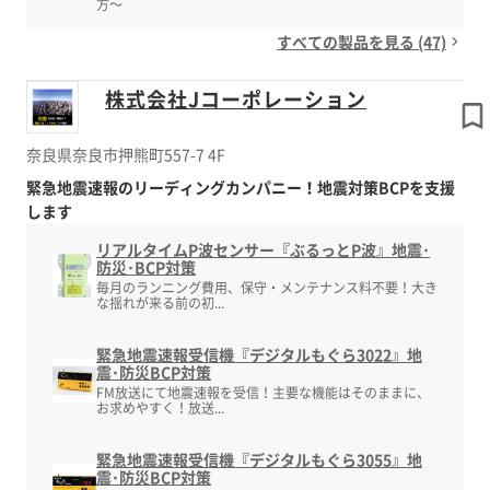
方～
すべての製品を見る (47)
株式会社Jコーポレーション
奈良県奈良市押熊町557-7 4F
緊急地震速報のリーディングカンパニー！地震対策BCPを支援
します
リアルタイムP波センサー『ぶるっとP波』地震･
防災･BCP対策
毎月のランニング費用、保守・メンテナンス料不要！大き
な揺れが来る前の初...
緊急地震速報受信機『デジタルもぐら3022』地
震･防災BCP対策
FM放送にて地震速報を受信！主要な機能はそのままに、
お求めやすく！放送...
緊急地震速報受信機『デジタルもぐら3055』地
震･防災BCP対策