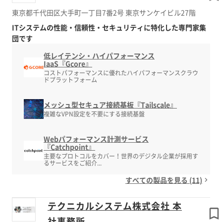
東京都千代田区大手町一丁目7番2号 東京サンケイビル27階
ITシステムの性能・信頼性・セキュリティに特化した専門家集
団です
低レイテンシ・ハイパフォーマンス
IaaS『Gcore』
コストパフォーマンスに優れたハイパフォーマンスクラウ
ドプラットフォーム
メッシュ型セキュア接続基板『Tailscale』
複雑なVPN設定を不要にする接続基盤
Webパフォーマンス計測サービス
『Catchpoint』
主要なプロトコルをカバー！世界のデジタル企業が採用す
るサービスをご紹介...
すべての製品を見る (11)
テクニカルシステム株式会社 本
社事務所