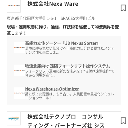
株式会社Nexa Ware
東京都千代田区大手町1-6-1 SPACES大手町ビル
現場・運用改善に拘り、通信、IT技術を駆使して物流業界を変
革します！
高能力立体ソーター『3D Nexus Sorter』
環境に縛られない仕分けへ！高能力仕分けと優れたメンテ
ナンス性を両立しま...
物流倉庫向け 遠隔フォークリフト操作システム
フォークリフト運用に新たな未来を！“後付け遠隔操作"で
今ある現場が進化...
Nexa Warehouse-Optimizer
勘に頼った配置は、もう古い。人員配置の最適化シミュレ
ーションツール！
株式会社テクノプロ コンサル
ティング・パートナーズ社 シス