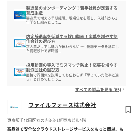
製造業のオンボーディング！若手社員が定着する
育成手法
製造業で増える早期離職。現場任せを脱し、入社前から1
年間を仕組みとして...
内定辞退率を低減する採用動画！応募を増やす制
作会社の選び方
求人票だけでは魅力が伝わらない……視聴データを基にし
た情報設計で求職者...
採用動画の導入でミスマッチ防止！応募を増やす
制作会社の選び方
面接で雰囲気を説明しても伝わらず「思っていた仕事と違
う」と辞めてしまう...
すべての製品を見る (65)
ファイルフォース株式会社
東京都千代田区丸の内3-3-1新東京ビル4階
高品質で安全なクラウドストレージサービスをもっと簡単、も