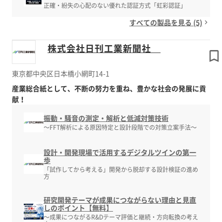
正確・紛失の心配のない優れた認証方式「虹彩認証」
すべての製品を見る (5)
株式会社日刊工業新聞社
東京都中央区日本橋小網町14-1
産業総合紙として、不断の努力を重ね、豊かな社会の発展に貢
献！
振動・騒音の測定・解析と低減対策技術
～FFT解析による原因特定と設計段階での対策立案手法～
設計・開発現場で活用するデジタルツインの第一
歩
「試作してから考える」開発から脱却する設計検証の進め
方
研究開発テーマが成果につながらない理由と見直
しのポイント【無料】
～成果につながるR&Dテーマ評価と継続・方向転換の考え