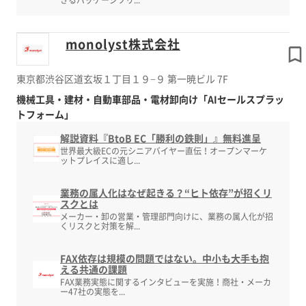
きるパッケージソリ...
monolyst株式会社
東京都渋谷区道玄坂１丁目１９−９ 第一暁ビル 7F
機械工具・建材・自動車部品・電材卸向け「AIセールスプラッ
トフォーム」
解説資料『BtoB EC「勝利の鉄則」』無料進呈
世界最大級ECの元シニアバイヤー直伝！オープンマーケ
ットプレイスに適し...
業務の属人化はなぜ起きる？“ヒト依存”が招くリ
スクとは
メーカー・卸の営業・管理部門向けに、業務の属人化が招
くリスクと対策を解...
FAX依存は規模の問題ではない。中小も大手も抱
える共通の課題
FAX業務実態に関するインタビューを実施！商社・メーカ
ー47社の実態を...