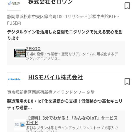
株式会社ゼロワン
静岡県浜松市中央区鍛冶町100-1ザザシティ浜松中央館B1F・
FUSE内
デジタルツインを活用した空間モニタリングで見える安心を創
り出す
ZEKOO
工場の設備・作業者・空間をリアルタイムに可視化するデ
ジタルツインソリュ...
HISモバイル株式会社
東京都新宿区西新宿新宿アイランドタワー ９階
製造現場のDX・IoT化を通信から支援！低価格かつ高セキュリ
ティな通信...
【資料】3分でわかる！「みんなのIoT」サービス
ガイド
多彩なプラン体系をラインアップ！ワンストップで導入で