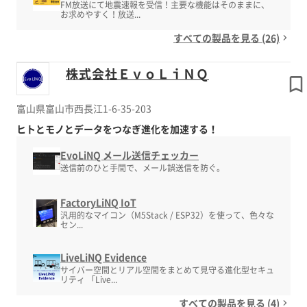
FM放送にて地震速報を受信！主要な機能はそのままに、
お求めやすく！放送...
すべての製品を見る (26)
株式会社ＥｖｏＬｉＮＱ
富山県富山市西長江1-6-35-203
ヒトとモノとデータをつなぎ進化を加速する！
EvoLiNQ メール送信チェッカー
送信前のひと手間で、メール誤送信を防ぐ。
FactoryLiNQ IoT
汎用的なマイコン（M5Stack / ESP32）を使って、色々な
セン...
LiveLiNQ Evidence
サイバー空間とリアル空間をまとめて見守る進化型セキュ
リティ 「Live...
すべての製品を見る (4)