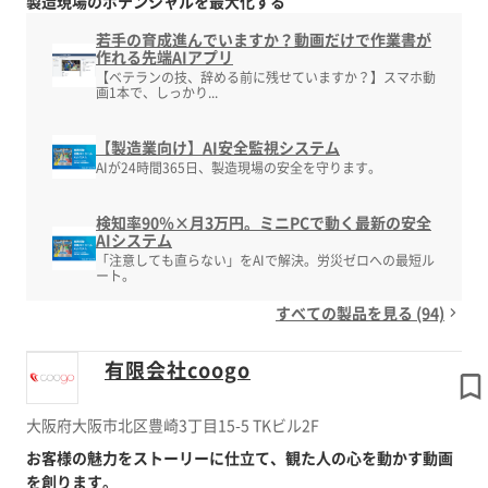
製造現場のポテンシャルを最大化する
若手の育成進んでいますか？動画だけで作業書が
作れる先端AIアプリ
【ベテランの技、辞める前に残せていますか？】スマホ動
画1本で、しっかり...
【製造業向け】AI安全監視システム
AIが24時間365日、製造現場の安全を守ります。
検知率90％×月3万円。ミニPCで動く最新の安全
AIシステム
「注意しても直らない」をAIで解決。労災ゼロへの最短ル
ート。
すべての製品を見る (94)
有限会社coogo
大阪府大阪市北区豊崎3丁目15-5 TKビル2F
お客様の魅力をストーリーに仕立て、観た人の心を動かす動画
を創ります。