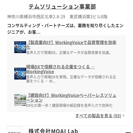
テムソリューション事業部
神奈川県横浜市西区北幸2-8-29 東武横浜第3ビル8階
コンサルティング・パートナーズは、業務を知り尽くしたエン
ジニアが、お客...
【製造業向け】WorkingVoiceで品質管理を効率
化
音声入力で現場DX。正確なデータが品質改善を加速。
現場DXで信頼される企業をつくる ―
WorkingVoice
音声入力で現場DXを実現。正確なデータが信頼される企
業をつくる ― W...
【建設向け】WorkingVoiceペーパーレスソリュ
ーション
DX化の第一歩！建設現場の紙記録を音声入力で効率化
すべての製品を見る (93)
株式会社MOAI Lab