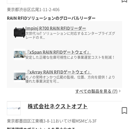
東京都渋谷区広尾1-11-2-406
RAIN RFIDソリューションのグローバルリーダー
Impinj R700 RAIN RFIDリーダー
次世代 IoT ソリューションに対応するエンタープライズグ
レードの R...
『xSpan RAIN RFIDゲートウェイ』
安定した正確な在庫可視性により事業運営コストを削減！
『xArray RAIN RFIDゲートウェイ』
モノの常時オンかつ広範の監視、位置、方向を提供！より
優れた事業決定を可...
すべての製品を見る (7)
株式会社ネクストオプト
東京都墨田区江東橋3-8-11おいてけ堀MSMビル3F